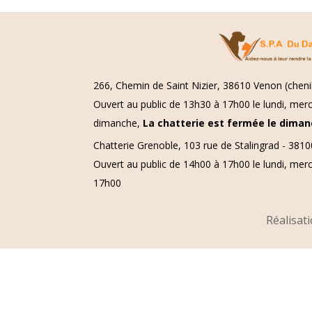
er
b
g
o
er
o
k
266, Chemin de Saint Nizier, 38610 Venon (chenil
Ouvert au public de 13h30 à 17h00 le lundi, merc
dimanche,
La chatterie est fermée le diman
Chatterie Grenoble, 103 rue de Stalingrad - 381
Ouvert au public de 14h00 à 17h00 le lundi, mer
17h00
Réalisati