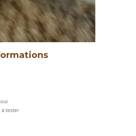
formations
:
oui
:
à tester