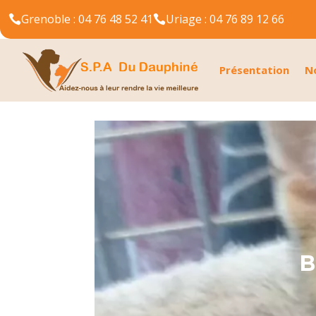
Grenoble : 04 76 48 52 41
Uriage : 04 76 89 12 66


Présentation
N
B