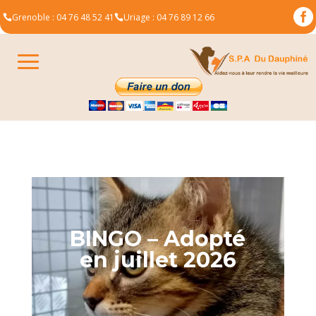

Grenoble : 04 76 48 52 41
Uriage : 04 76 89 12 66


BINGO – Adopté
en juillet 2026