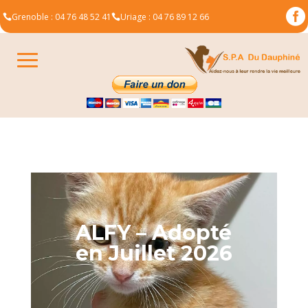

Grenoble : 04 76 48 52 41
Uriage : 04 76 89 12 66


ALFY – Adopté
en Juillet 2026