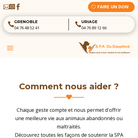



FAIRE UN DON
GRENOBLE
URIAGE


04 76 48 52 41
04 76 89 12 66
Comment nous aider ?

Chaque geste compte et nous permet d'offrir
une meilleure vie aux animaux abandonnés ou
maltraités.
Découvrez toutes les façons de soutenir la SPA