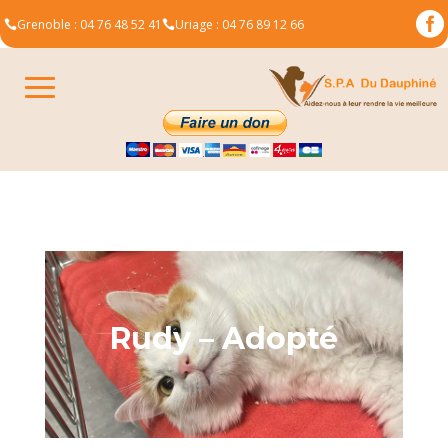

Grenoble : 04 76 48 52 41
Uriage : 04 76 89 12 66


Rudy – Adopté