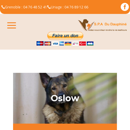

Grenoble : 04 76 48 52 41
Uriage : 04 76 89 12 66


Oslow