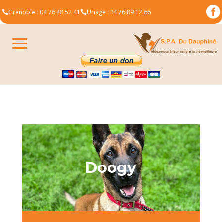

Grenoble : 04 76 48 52 41
Uriage : 04 76 89 12 66


Doogy