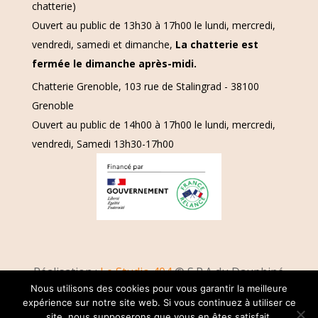
chatterie)
Ouvert au public de 13h30 à 17h00 le lundi, mercredi,
vendredi, samedi et dimanche,
La chatterie est
fermée le dimanche après-midi.
Chatterie Grenoble, 103 rue de Stalingrad - 38100
Grenoble
Ouvert au public de 14h00 à 17h00 le lundi, mercredi,
vendredi, Samedi 13h30-17h00
Réalisation :
Le Studio 404
© S.P.A du Dauphiné
Nous utilisons des cookies pour vous garantir la meilleure
2017-2024 |
Mentions légales
expérience sur notre site web. Si vous continuez à utiliser ce
site, nous supposerons que vous en êtes satisfait.